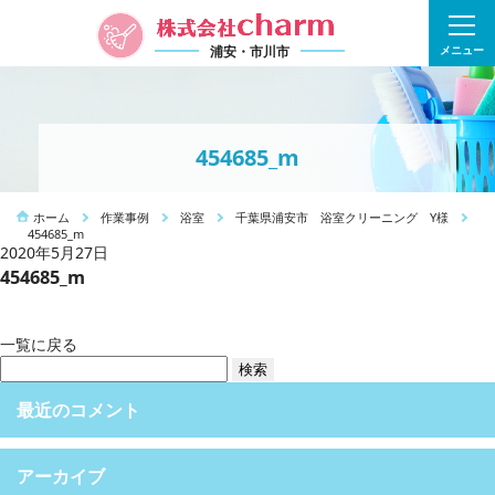
浦安・市川市
メニュー
454685_m
ホーム
作業事例
浴室
千葉県浦安市 浴室クリーニング Y様
454685_m
2020年5月27日
454685_m
一覧に戻る
検
索:
最近のコメント
アーカイブ