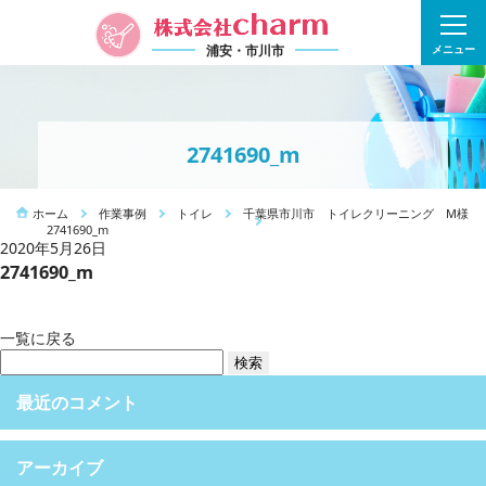
浦安・市川市
メニュー
2741690_m
ホーム
作業事例
トイレ
千葉県市川市 トイレクリーニング M様
2741690_m
2020年5月26日
2741690_m
一覧に戻る
検
索:
最近のコメント
アーカイブ