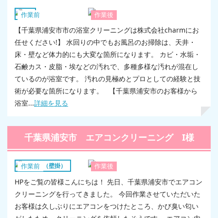
浴室
作業前
作業後
【千葉県浦安市市の浴室クリーニングは株式会社charmにお
任せください!】 水回りの中でもお風呂のお掃除は、天井・
床・壁など体力的にも大変な箇所になります。 カビ・水垢・
石鹸カス・皮脂・埃などの汚れで、多種多様な汚れが混在し
ているのが浴室です。 汚れの見極めとプロとしての経験と技
術が必要な箇所になります。 【千葉県浦安市のお客様から
浴室...
詳細を見る
千葉県浦安市 エアコンクリーニング I様
エアコン（壁掛）
作業前
作業後
HPをご覧の皆様こんにちは！ 先日、千葉県浦安市でエアコン
クリーニングを行ってきました。 今回作業させていただいた
お客様は久しぶりにエアコンをつけたところ、かび臭い匂い