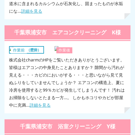
道水に含まれるカルシウムが石灰化し、固まったものが水垢
にな...
詳細を見る
千葉県浦安市 エアコンクリーニング K様
エアコン（壁掛）
作業前
作業後
株式会社charmのHPをご覧いただきありがとうございます。
皆様はエアコンの中身見たことありますか？ 隙間から汚れが
見える・・・カビのにおいがする・・・と思いながら見て見
ぬふりをしていませんでしょうか？ エアコンの構造上、夏に
冷房を使用すると99％カビが発生してしまうんです！ 汚れは
お掃除をしないとたまる一方…。 しかもホコリやカビが部屋
中に充満...
詳細を見る
千葉県浦安市 浴室クリーニング Y様