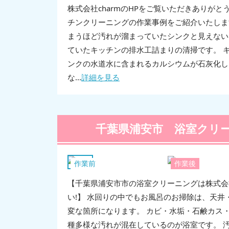
株式会社charmのHPをご覧いただきありがと
チンクリーニングの作業事例をご紹介いたしま
まうほど汚れが溜まっていたシンクと見えない
ていたキッチンの排水工詰まりの清掃です。 キ
ンクの水道水に含まれるカルシウムが石灰化し
な...
詳細を見る
千葉県浦安市 浴室クリ
浴室
作業前
作業後
【千葉県浦安市市の浴室クリーニングは株式会社
い!】 水回りの中でもお風呂のお掃除は、天井
変な箇所になります。 カビ・水垢・石鹸カス
種多様な汚れが混在しているのが浴室です。 