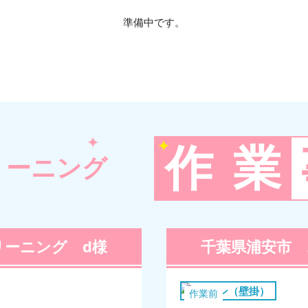
準備中です。
作
業
リーニング
リーニング d様
千葉県浦安市 
エアコン（壁掛）
作業前