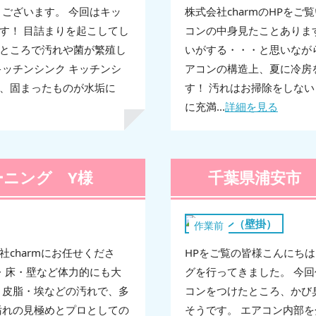
うございます。 今回はキッ
株式会社charmのHPを
す！ 目詰まりを起こしてし
コンの中身見たことありま
ところで汚れや菌が繁殖し
いがする・・・と思いなが
ッチンシンク キッチンシ
アコンの構造上、夏に冷房
、固まったものが水垢に
す！ 汚れはお掃除をしない
に充満...
詳細を見る
ーニング Y様
千葉県浦安市 
エアコン（壁掛）
作業前
charmにお任せくださ
HPをご覧の皆様こんにち
・床・壁など体力的にも大
グを行ってきました。 今
・皮脂・埃などの汚れで、多
コンをつけたところ、かび
汚れの見極めとプロとしての
そうです。 エアコン内部