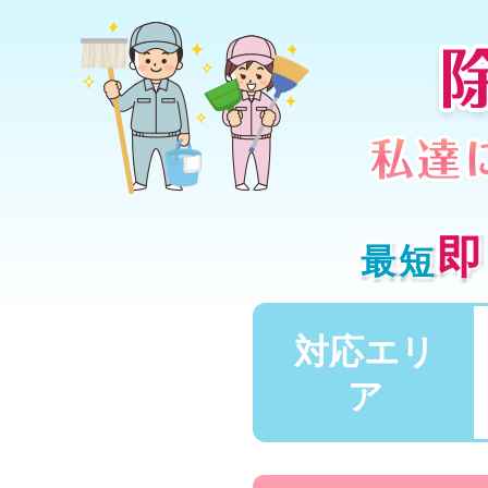
即
最短
対応エリ
ア