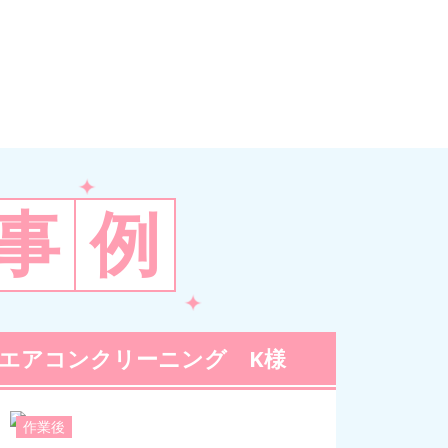
事
例
エアコンクリーニング K様
作業後