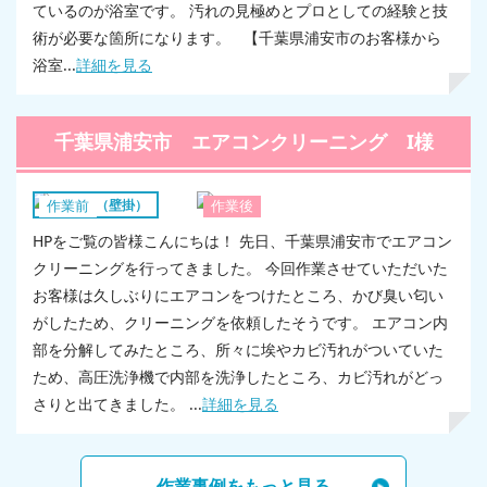
ているのが浴室です。 汚れの見極めとプロとしての経験と技
術が必要な箇所になります。 【千葉県浦安市のお客様から
浴室...
詳細を見る
千葉県浦安市 エアコンクリーニング I様
エアコン（壁掛）
作業前
作業後
HPをご覧の皆様こんにちは！ 先日、千葉県浦安市でエアコン
クリーニングを行ってきました。 今回作業させていただいた
お客様は久しぶりにエアコンをつけたところ、かび臭い匂い
がしたため、クリーニングを依頼したそうです。 エアコン内
部を分解してみたところ、所々に埃やカビ汚れがついていた
ため、高圧洗浄機で内部を洗浄したところ、カビ汚れがどっ
さりと出てきました。 ...
詳細を見る
作業事例をもっと見る