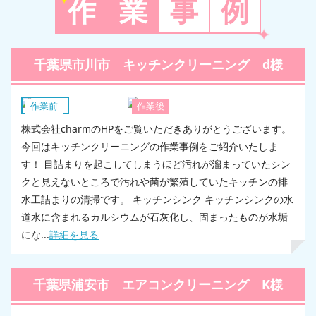
作
業
事
例
千葉県市川市 キッチンクリーニング d様
キッチン
作業前
作業後
株式会社charmのHPをご覧いただきありがとうございます。
今回はキッチンクリーニングの作業事例をご紹介いたしま
す！ 目詰まりを起こしてしまうほど汚れが溜まっていたシン
クと見えないところで汚れや菌が繁殖していたキッチンの排
水工詰まりの清掃です。 キッチンシンク キッチンシンクの水
道水に含まれるカルシウムが石灰化し、固まったものが水垢
にな...
詳細を見る
千葉県浦安市 エアコンクリーニング K様