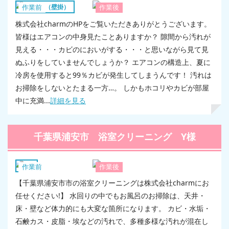
エアコン（壁掛）
作業前
作業後
株式会社charmのHPをご覧いただきありがとうございます。
皆様はエアコンの中身見たことありますか？ 隙間から汚れが
見える・・・カビのにおいがする・・・と思いながら見て見
ぬふりをしていませんでしょうか？ エアコンの構造上、夏に
冷房を使用すると99％カビが発生してしまうんです！ 汚れは
お掃除をしないとたまる一方…。 しかもホコリやカビが部屋
中に充満...
詳細を見る
千葉県浦安市 浴室クリーニング Y様
浴室
作業前
作業後
【千葉県浦安市市の浴室クリーニングは株式会社charmにお
任せください!】 水回りの中でもお風呂のお掃除は、天井・
床・壁など体力的にも大変な箇所になります。 カビ・水垢・
石鹸カス・皮脂・埃などの汚れで、多種多様な汚れが混在し