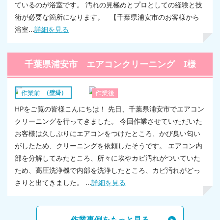
ているのが浴室です。 汚れの見極めとプロとしての経験と技
術が必要な箇所になります。 【千葉県浦安市のお客様から
浴室...
詳細を見る
千葉県浦安市 エアコンクリーニング I様
エアコン（壁掛）
作業前
作業後
HPをご覧の皆様こんにちは！ 先日、千葉県浦安市でエアコン
クリーニングを行ってきました。 今回作業させていただいた
お客様は久しぶりにエアコンをつけたところ、かび臭い匂い
がしたため、クリーニングを依頼したそうです。 エアコン内
部を分解してみたところ、所々に埃やカビ汚れがついていた
ため、高圧洗浄機で内部を洗浄したところ、カビ汚れがどっ
さりと出てきました。 ...
詳細を見る
作業事例をもっと見る