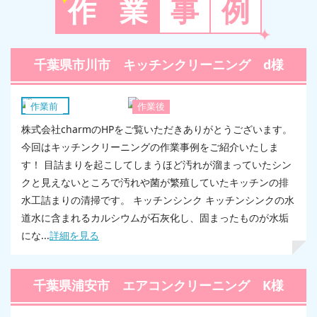
作
業
事
例
千葉県市川市 キッチンクリーニング d様
キッチン
作業前
作業後
株式会社charmのHPをご覧いただきありがとうございます。
今回はキッチンクリーニングの作業事例をご紹介いたしま
す！ 目詰まりを起こしてしまうほど汚れが溜まっていたシン
クと見えないところで汚れや菌が繁殖していたキッチンの排
水工詰まりの清掃です。 キッチンシンク キッチンシンクの水
道水に含まれるカルシウムが石灰化し、固まったものが水垢
にな...
詳細を見る
千葉県浦安市 エアコンクリーニング K様