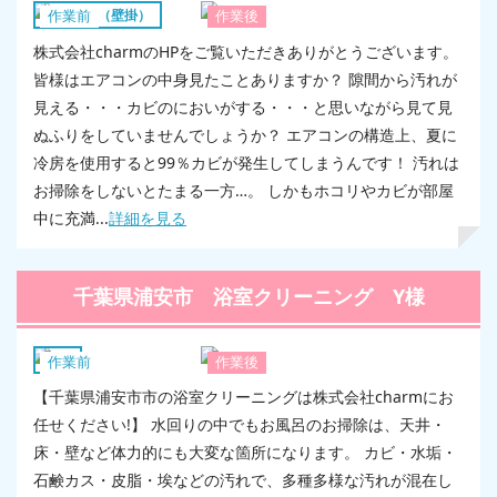
エアコン（壁掛）
作業前
作業後
株式会社charmのHPをご覧いただきありがとうございます。
皆様はエアコンの中身見たことありますか？ 隙間から汚れが
見える・・・カビのにおいがする・・・と思いながら見て見
ぬふりをしていませんでしょうか？ エアコンの構造上、夏に
冷房を使用すると99％カビが発生してしまうんです！ 汚れは
お掃除をしないとたまる一方…。 しかもホコリやカビが部屋
中に充満...
詳細を見る
千葉県浦安市 浴室クリーニング Y様
浴室
作業前
作業後
【千葉県浦安市市の浴室クリーニングは株式会社charmにお
任せください!】 水回りの中でもお風呂のお掃除は、天井・
床・壁など体力的にも大変な箇所になります。 カビ・水垢・
石鹸カス・皮脂・埃などの汚れで、多種多様な汚れが混在し